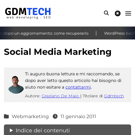
theme switche
 dopo un aggiornamento: come recuperarlo
WordPress bacheca
‹
›
Social Media Marketing
Ti auguro buona lettura e mi raccomando, se
dopo aver letto questo articolo hai bisogno di
aiuto non esitare a
contattarmi
.
Autore:
Graziano De Maio
|
Titolare di
Gdmtech
Webmarketing
11 gennaio 2011
Indice dei contenuti