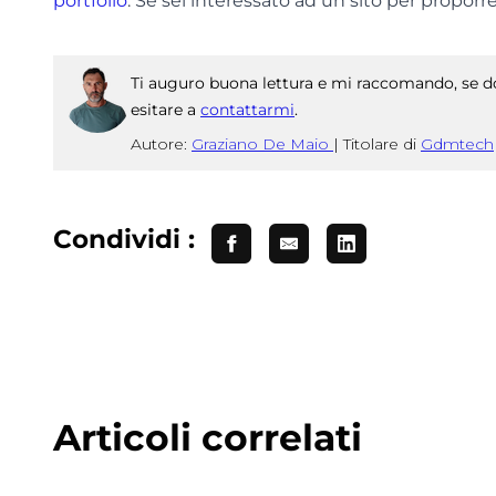
portfolio
. Se sei interessato ad un sito per proporr
Ti auguro buona lettura e mi raccomando, se do
esitare a
contattarmi
.
Autore:
Graziano De Maio
|
Titolare di
Gdmtech
Condividi :
Articoli correlati