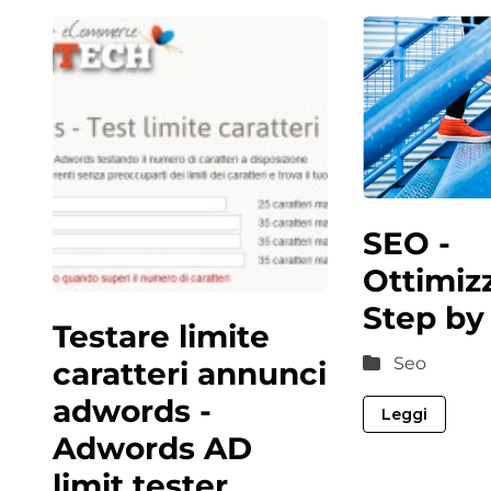
SEO -
Ottimiz
Step by
Testare limite
Seo
caratteri annunci
adwords -
Leggi
Adwords AD
limit tester