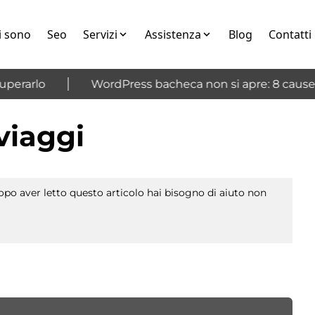
i sono
Seo
Servizi
Assistenza
Blog
Contatti
erarlo
WordPress bacheca non si apre: 8 cause e 
viaggi
po aver letto questo articolo hai bisogno di aiuto non