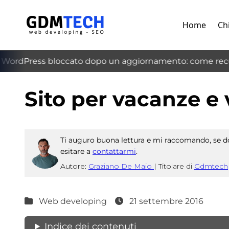
Home
Ch
WordPress bloccato dopo un aggiornamento: come recup
‹
Sito per vacanze e 
Ti auguro buona lettura e mi raccomando, se do
esitare a
contattarmi
.
Autore:
Graziano De Maio
|
Titolare di
Gdmtech
Web developing
21 settembre 2016
Indice dei contenuti