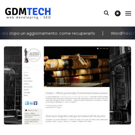
theme switche
ato dopo un aggiornamento: come recuperarlo
WordPress bac
‹
›