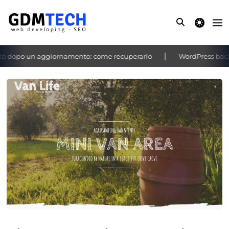
theme switche
o dopo un aggiornamento: come recuperarlo
WordPress bachec
‹
›