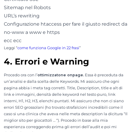
Sitemap nel Robots
URL’s rewriting
Configurazione htaccess per fare il giusto redirect da
no-www a www e https
ecc ecc
Leggi “
come funziona Google in 22 frasi
”
4. Errori e Warning
Procedo ora con l’
ottimizzatone onpage.
Essa è preceduta da
un’analisi e dalla scelta delle Keywords. Mi assicuro che ogni
pagina abbia i meta tag corretti. Title, Description, title e alt di
link e immagini, densità delle keyword nel testo puro, link
interni, H1, H2, H3, elenchi puntati. Mi assicuro che non ci siano
errori SEO grossolani (ho trovato strafalcioni incredibili come il
caso si una clinica che aveva nelle meta description la dicitura “Il
miglior sito per giocattoli … “). Procedo in base alla mia
esperienza correggendo prima gli errori dell’audit e poi mi