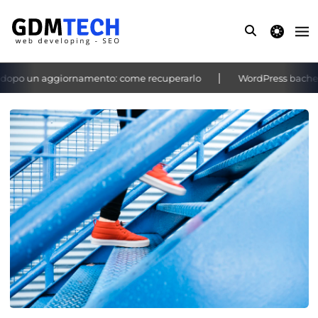
theme switche
opo un aggiornamento: come recuperarlo
WordPress bacheca n
‹
›