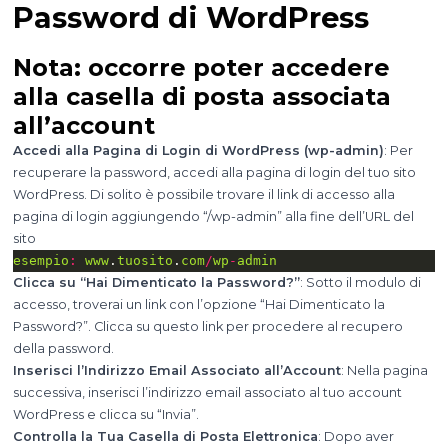
Password di WordPress
Nota: occorre poter accedere
alla casella di posta associata
all’account
Accedi alla Pagina di Login di WordPress (wp-admin)
: Per
recuperare la password, accedi alla pagina di login del tuo sito
WordPress. Di solito è possibile trovare il link di accesso alla
pagina di login aggiungendo “/wp-admin” alla fine dell’URL del
sito
esempio
:
www
.
tuosito
.
com
/
wp
-
admin
Clicca su “Hai Dimenticato la Password?”
: Sotto il modulo di
accesso, troverai un link con l’opzione “Hai Dimenticato la
Password?”. Clicca su questo link per procedere al recupero
della password.
Inserisci l’Indirizzo Email Associato all’Account
: Nella pagina
successiva, inserisci l’indirizzo email associato al tuo account
WordPress e clicca su “Invia”.
Controlla la Tua Casella di Posta Elettronica
: Dopo aver