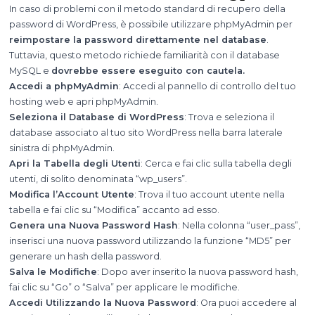
In caso di problemi con il metodo standard di recupero della
password di WordPress, è possibile utilizzare phpMyAdmin per
reimpostare la password direttamente nel database
.
Tuttavia, questo metodo richiede familiarità con il database
MySQL e
dovrebbe essere eseguito con cautela.
Accedi a phpMyAdmin
: Accedi al pannello di controllo del tuo
hosting web e apri phpMyAdmin.
Seleziona il Database di WordPress
: Trova e seleziona il
database associato al tuo sito WordPress nella barra laterale
sinistra di phpMyAdmin.
Apri la Tabella degli Utenti
: Cerca e fai clic sulla tabella degli
utenti, di solito denominata “wp_users”.
Modifica l’Account Utente
: Trova il tuo account utente nella
tabella e fai clic su “Modifica” accanto ad esso.
Genera una Nuova Password Hash
: Nella colonna “user_pass”,
inserisci una nuova password utilizzando la funzione “MD5” per
generare un hash della password.
Salva le Modifiche
: Dopo aver inserito la nuova password hash,
fai clic su “Go” o “Salva” per applicare le modifiche.
Accedi Utilizzando la Nuova Password
: Ora puoi accedere al