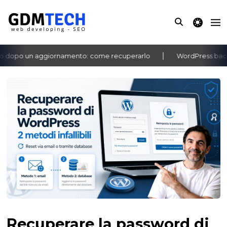
theme switche
 dopo un aggiornamento: come recuperarlo
WordPress bachec
‹
›
Recuperare la password di