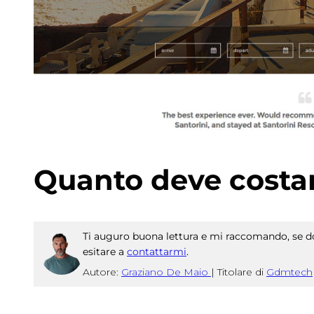
Quanto deve costar
Ti auguro buona lettura e mi raccomando, se do
esitare a
contattarmi
.
Autore:
Graziano De Maio
|
Titolare di
Gdmtech