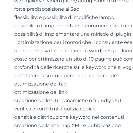
web gallery e video gallery autogestibili e d’impat
forte predisposizione al Seo
flessibilità e possibilità di modifiche lampo
possibilità di implementare e-commerce, web com
possibilità di implementare una miriade di plugin u
L’ottimizzazione per i motori che il consulente ese
del sito, che sia fatto a mano, in wordpress in Jooml
costo per ottimizzare un sito di 10 pagine può co
profondità delle ricerche sulle keyword che si voglio
piatttaforma su cui operiamo e comprende:
ottimizzazione dei tag
ottimizzazione dei link
creazione delle URL dinamiche o friendly URL
verifica errori Html e pulizia codice
densità e distribuzione keyword nei contenuti
creazione della sitemap XML e pubblicazione