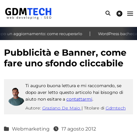
theme switche
o un aggiornamento: come recuperarlo
WordPress bacheca non
‹
›
Pubblicità e Banner, come
fare uno sfondo cliccabile
Ti auguro buona lettura e mi raccomando, se
dopo aver letto questo articolo hai bisogno di
aiuto non esitare a
contattarmi
.
Autore:
Graziano De Maio
|
Titolare di
Gdmtech
Webmarketing
17 agosto 2012