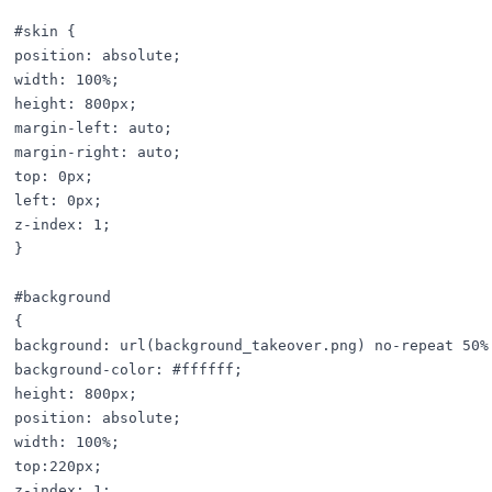
#skin {

position: absolute;

width: 100%;

height: 800px;

margin-left: auto;

margin-right: auto;

top: 0px;

left: 0px;

z-index: 1;

}

#background

{

background: url(background_takeover.png) no-repeat 50% 
background-color: #ffffff;

height: 800px;

position: absolute;

width: 100%;

top:220px;

z-index: 1;
