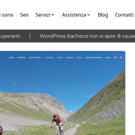
i sono
Seo
Servizi
Assistenza
Blog
Contatti
erarlo
WordPress bacheca non si apre: 8 cause e 