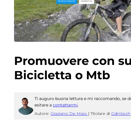
Promuovere con suc
Bicicletta o Mtb
Ti auguro buona lettura e mi raccomando, se do
esitare a
contattarmi
.
Autore:
Graziano De Maio
|
Titolare di
Gdmtech