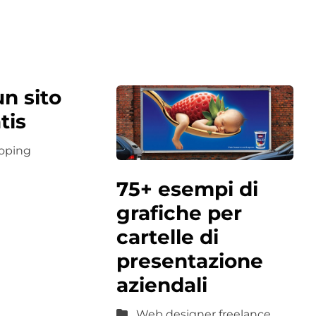
n sito
tis
oping
75+ esempi di
grafiche per
cartelle di
presentazione
aziendali
Web designer freelance