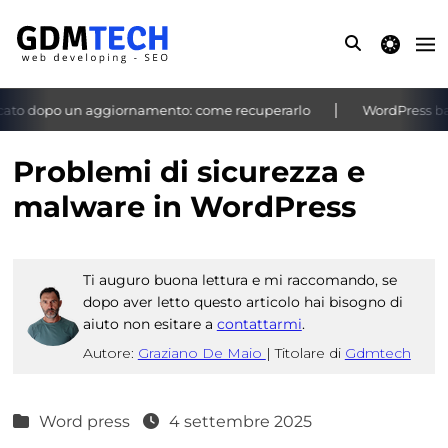
theme switche
ato dopo un aggiornamento: come recuperarlo
WordPress bach
‹
›
Problemi di sicurezza e
malware in WordPress
Ti auguro buona lettura e mi raccomando, se
dopo aver letto questo articolo hai bisogno di
aiuto non esitare a
contattarmi
.
Autore:
Graziano De Maio
|
Titolare di
Gdmtech
Word press
4 settembre 2025