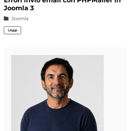
Errori invio email con PHPMailer in
Joomla 3
Joomla
Leggi