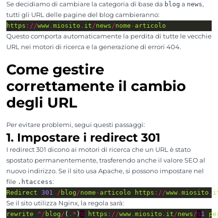
Se decidiamo di cambiare la categoria di base da
blog
a
news
,
tutti gli URL delle pagine del blog cambieranno:
https
://
www
.
miosito
.
it
/
news
/
nome
-
articolo
Questo comporta automaticamente la perdita di tutte le vecchie
URL nei motori di ricerca e la generazione di errori 404.
Come gestire
correttamente il cambio
degli URL
Per evitare problemi, segui questi passaggi:
1. Impostare i redirect 301
I redirect 301 dicono ai motori di ricerca che un URL è stato
spostato permanentemente, trasferendo anche il valore SEO al
nuovo indirizzo. Se il sito usa Apache, si possono impostare nel
file
.htaccess
:
Redirect
301
/
blog
/
nome
-
articolo
https
://
www
.
miosito
.
i
Se il sito utilizza Nginx, la regola sarà:
rewrite
^/
blog
/
(
.*
)
$
https
://
www
.
miosito
.
it
/
news
/
$
1
pe