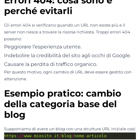
Errori 404: cosa sono e
perché evitarli
Gli errori 404 si verificano quando un URL non esiste più e il
server non riesce a trovare la risorsa richiesta. Troppi errori 404
possono:
Peggiorare l’esperienza utente.
Indebolire la credibilità del sito agli occhi di Google.
Causare la perdita di traffico organico.
Per questo motivo, ogni cambio di URL deve essere gestito con
attenzione.
Esempio pratico: cambio
della categoria base del
blog
Supponiamo di avere un blog con una struttura URL iniziale così:
https
://
www
.
miosito
.
it
/
blog
/
nome
-
articolo