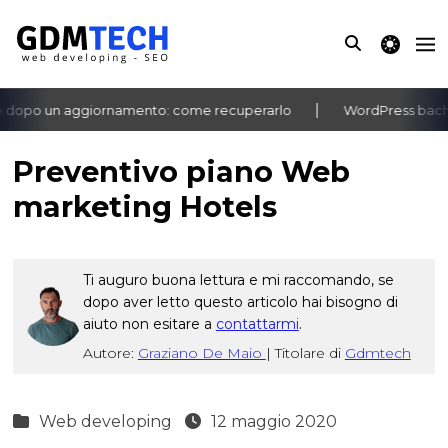
theme switche
opo un aggiornamento: come recuperarlo
WordPress bacheca 
‹
›
Preventivo piano Web
marketing Hotels
Ti auguro buona lettura e mi raccomando, se
dopo aver letto questo articolo hai bisogno di
aiuto non esitare a
contattarmi
.
Autore:
Graziano De Maio
|
Titolare di
Gdmtech
Web developing
12 maggio 2020