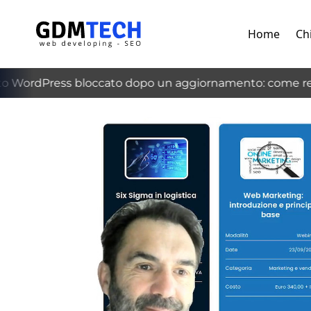
Home
Ch
 WordPress bloccato dopo un aggiornamento: come recu
‹