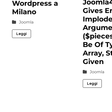
Joomla
Wordpress a
Gives Er
Milano
Implode
Joomla
Argume
Leggi
($piece
Be Of T
Array, S
Given
Joomla
Leggi