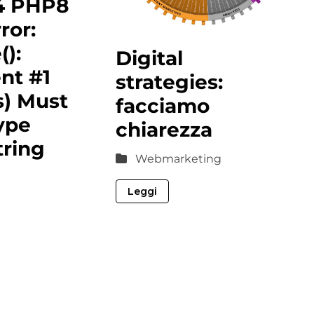
4 PHP8
ror:
():
Digital
nt #1
strategies:
s) Must
facciamo
ype
chiarezza
tring
Webmarketing
Leggi