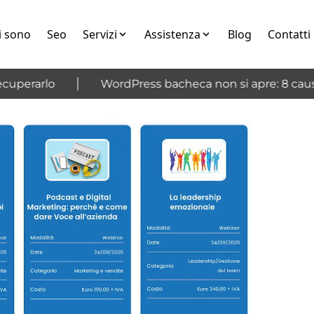
i sono
Seo
Servizi
Assistenza
Blog
Contatti
perarlo
WordPress bacheca non si apre: 8 cause 