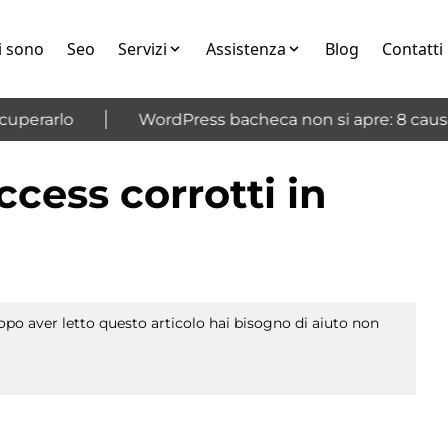
i sono
Seo
Servizi
Assistenza
Blog
Contatti
perarlo
WordPress bacheca non si apre: 8 cause 
ccess corrotti in
po aver letto questo articolo hai bisogno di aiuto non