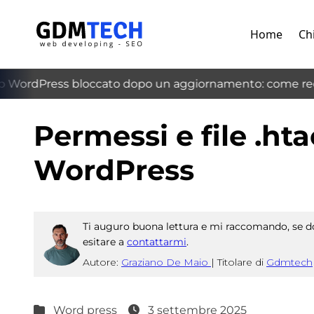
Home
Ch
 WordPress bloccato dopo un aggiornamento: come recu
‹
Permessi e file .hta
WordPress
Ti auguro buona lettura e mi raccomando, se do
esitare a
contattarmi
.
Autore:
Graziano De Maio
|
Titolare di
Gdmtech
Word press
3 settembre 2025