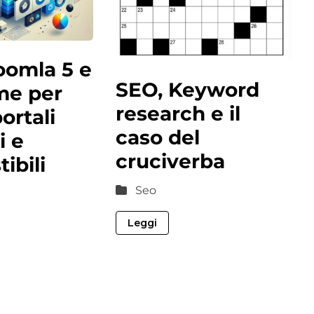
oomla 5 e
SEO, Keyword
me per
research e il
ortali
caso del
i e
cruciverba
ibili
Seo
Leggi