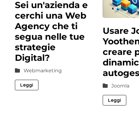
Sei un'azienda e
cerchi una Web
Agency che ti
Usare J
segua nelle tue
Yoothe
strategie
creare p
Digital?
dinamic
autogest
Webmarketing
Leggi
Joomla
Leggi