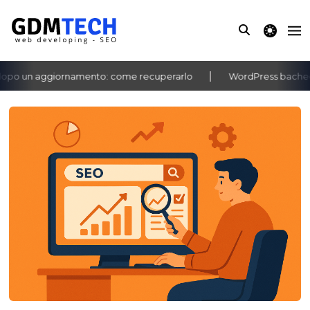
theme switche
po un aggiornamento: come recuperarlo
WordPress bacheca no
‹
›