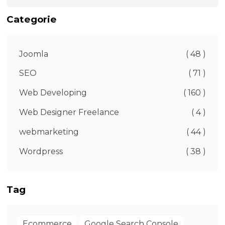
Categorie
Joomla
( 48 )
SEO
( 71 )
Web Developing
( 160 )
Web Designer Freelance
( 4 )
webmarketing
( 44 )
Wordpress
( 38 )
Tag
Ecommerce
Google Search Console