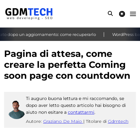
theme switche
to dopo un aggiornamento: come recuperarlo
WordPress bachec
‹
›
Pagina di attesa, come
creare la perfetta Coming
soon page con countdown
Ti auguro buona lettura e mi raccomando, se
dopo aver letto questo articolo hai bisogno di
aiuto non esitare a
contattarmi
.
Autore:
Graziano De Maio
|
Titolare di
Gdmtech