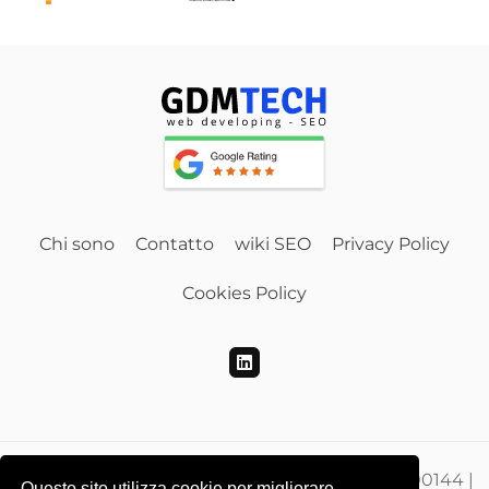
Chi sono
Contatto
wiki SEO
Privacy Policy
Cookies Policy
Gdmtech Web Developing e SEO | PI 00865500144 |
Questo sito utilizza cookie per migliorare