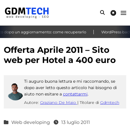
theme switche
o dopo un aggiornamento: come recuperarlo
WordPress bacheca
‹
›
Offerta Aprile 2011 – Sito
web per Hotel a 400 euro
Ti auguro buona lettura e mi raccomando, se
dopo aver letto questo articolo hai bisogno di
aiuto non esitare a
contattarmi
.
Autore:
Graziano De Maio
|
Titolare di
Gdmtech
Web developing
13 luglio 2011