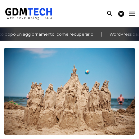
theme switche
 dopo un aggiornamento: come recuperarlo
WordPress bachec
‹
›