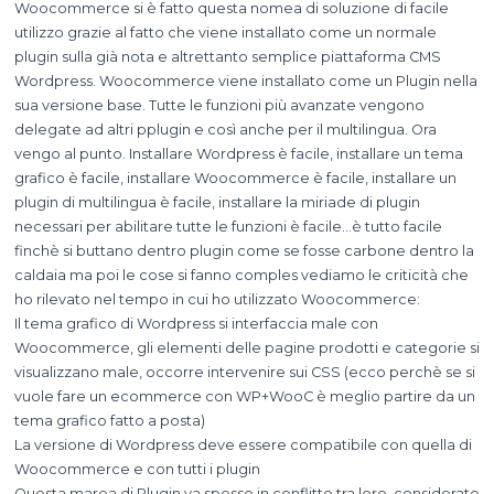
Woocommerce si è fatto questa nomea di soluzione di facile
utilizzo grazie al fatto che viene installato come un normale
plugin sulla già nota e altrettanto semplice piattaforma CMS
Wordpress. Woocommerce viene installato come un Plugin nella
sua versione base. Tutte le funzioni più avanzate vengono
delegate ad altri pplugin e così anche per il multilingua. Ora
vengo al punto. Installare Wordpress è facile, installare un tema
grafico è facile, installare Woocommerce è facile, installare un
plugin di multilingua è facile, installare la miriade di plugin
necessari per abilitare tutte le funzioni è facile…è tutto facile
finchè si buttano dentro plugin come se fosse carbone dentro la
caldaia ma poi le cose si fanno comples vediamo le criticità che
ho rilevato nel tempo in cui ho utilizzato Woocommerce:
Il tema grafico di Wordpress si interfaccia male con
Woocommerce, gli elementi delle pagine prodotti e categorie si
visualizzano male, occorre intervenire sui CSS (ecco perchè se si
vuole fare un ecommerce con WP+WooC è meglio partire da un
tema grafico fatto a posta)
La versione di Wordpress deve essere compatibile con quella di
Woocommerce e con tutti i plugin
Questa marea di Plugin va spesso in conflitto tra loro, considerate