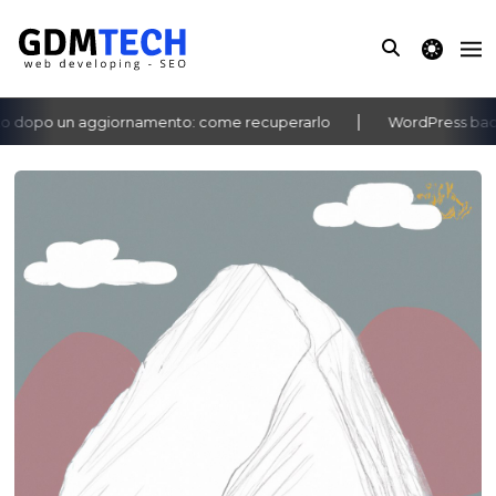
theme switche
 dopo un aggiornamento: come recuperarlo
WordPress bachec
‹
›