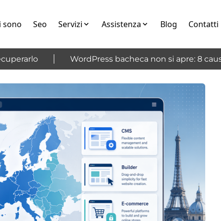
i sono
Seo
Servizi
Assistenza
Blog
Contatti
erarlo
WordPress bacheca non si apre: 8 cause e