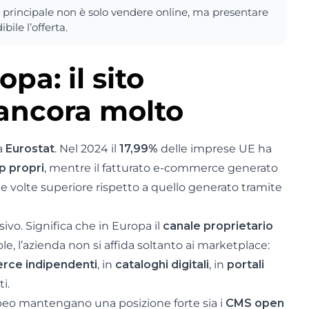
rincipale non è solo vendere online, ma presentare
bile l’offerta.
a: il sito
 ancora molto
a
Eurostat
. Nel 2024 il
17,99%
delle imprese UE ha
pp propri
, mentre il fatturato e-commerce generato
ue volte superiore rispetto a quello generato tramite
sivo. Significa che in Europa il
canale proprietario
le, l’azienda non si affida soltanto ai marketplace:
ce indipendenti
, in
cataloghi digitali
, in
portali
i.
peo mantengano una posizione forte sia i
CMS open