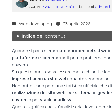
Autore:
Graziano De Maio
|
Titolare di
Gdmtech
Web developing
23 aprile 2026
Indice dei contenuti
Quando si parla di
mercato europeo dei siti web
piattaforme e-commerce
, il primo problema non 
davvero.
Su questo punto serve essere molto chiari. Le fon
imprese hanno un sito web
, quante vendono onlin
Non pubblicano però una statistica ufficiale che div
realizzazione del sito web
, per
sistema di gestio
custom
o per
stack headless
.
Questo significa che un’analisi seria deve tenere ins