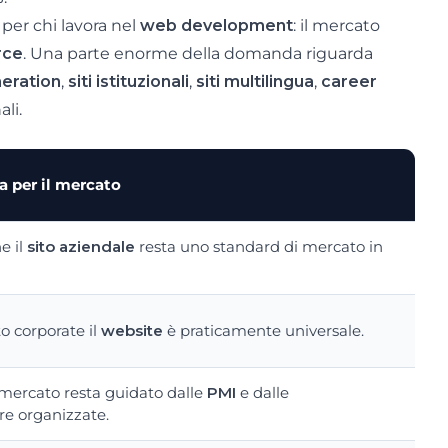
er chi lavora nel
web development
: il mercato
rce
. Una parte enorme della domanda riguarda
neration
,
siti istituzionali
,
siti multilingua
,
career
ali.
a per il mercato
e il
sito aziendale
resta uno standard di mercato in
 corporate il
website
è praticamente universale.
l mercato resta guidato dalle
PMI
e dalle
re organizzate.