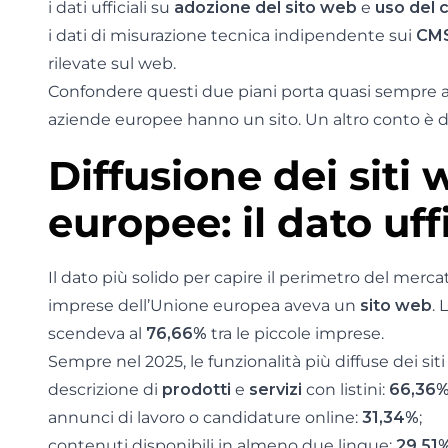
i dati ufficiali su
adozione del sito web
e
uso del c
i dati di misurazione tecnica indipendente sui
CM
rilevate sul web.
Confondere questi due piani porta quasi sempre a
aziende europee hanno un sito. Un altro conto è di
Diffusione dei siti 
europee: il dato uff
Il dato più solido per capire il perimetro del merc
imprese dell’Unione europea aveva un
sito web
. 
scendeva al
76,66%
tra le piccole imprese.
Sempre nel 2025, le funzionalità più diffuse dei sit
descrizione di
prodotti
e
servizi
con listini:
66,36
annunci di lavoro o candidature online:
31,34%
;
contenuti disponibili in almeno due lingue:
29,51