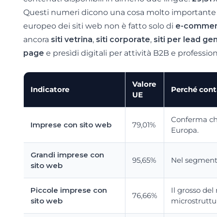
Questi numeri dicono una cosa molto importante p
europeo dei siti web non è fatto solo di
e-comme
ancora
siti vetrina
,
siti corporate
,
siti per lead ge
page
e presìdi digitali per attività B2B e profession
Valore
Indicatore
Perché cont
UE
Conferma ch
Imprese con sito web
79,01%
Europa.
Grandi imprese con
95,65%
Nel segmento
sito web
Piccole imprese con
Il grosso de
76,66%
sito web
microstruttu