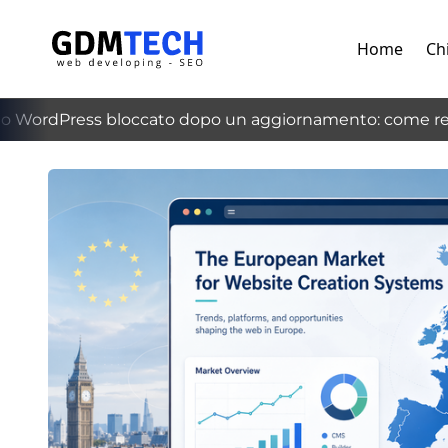
Home
Ch
WordPress bloccato dopo un aggiornamento: come recup
‹