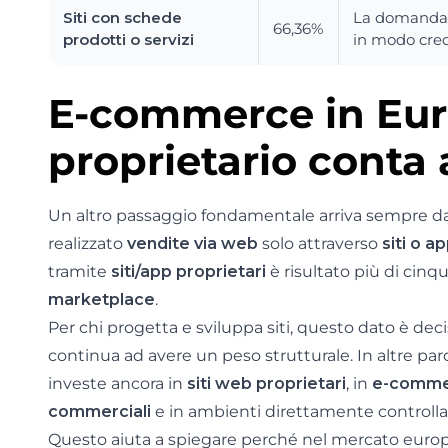
Siti con schede
La domanda p
66,36%
prodotti o servizi
in modo credi
E-commerce in Europ
proprietario conta
Un altro passaggio fondamentale arriva sempre d
realizzato
vendite via web
solo attraverso
siti o a
tramite
siti/app proprietari
è risultato più di cinq
marketplace
.
Per chi progetta e sviluppa siti, questo dato è deci
continua ad avere un peso strutturale. In altre paro
investe ancora in
siti web proprietari
, in
e-commer
commerciali
e in ambienti direttamente controllat
Questo aiuta a spiegare perché nel mercato euro