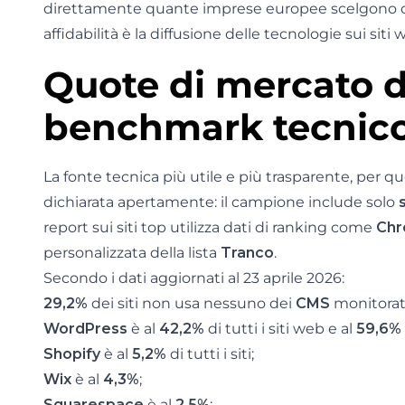
direttamente quante imprese europee scelgono ci
affidabilità è la diffusione delle tecnologie sui siti w
Quote di mercato d
benchmark tecnico 
La fonte tecnica più utile e più trasparente, per que
dichiarata apertamente: il campione include solo
s
report sui siti top utilizza dati di ranking come
Chr
personalizzata della lista
Tranco
.
Secondo i dati aggiornati al 23 aprile 2026:
29,2%
dei siti non usa nessuno dei
CMS
monitorati
WordPress
è al
42,2%
di tutti i siti web e al
59,6%
Shopify
è al
5,2%
di tutti i siti;
Wix
è al
4,3%
;
Squarespace
è al
2,5%
;