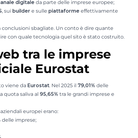
anale digitale
da parte delle imprese europee;
S
, sui
builder
e sulle
piattaforme
effettivamente
 conclusioni sbagliate. Un conto è dire quante
re con quale tecnologia quel sito è stato costruito.
web tra le imprese
iciale Eurostat
ato viene da
Eurostat
. Nel 2025 il
79,01%
delle
La quota saliva al
95,65%
tra le grandi imprese e
i aziendali europei erano:
%
delle imprese;
%
.