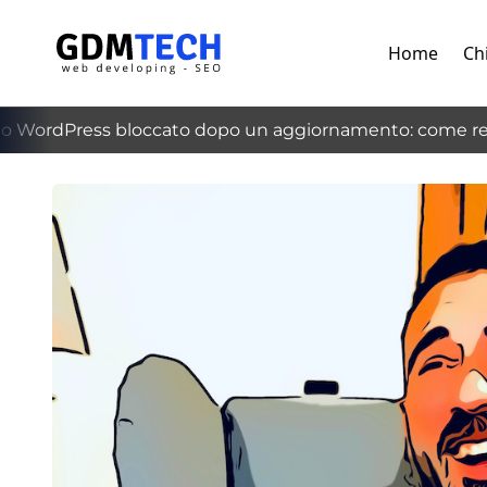
Home
Ch
WordPress bloccato dopo un aggiornamento: come recup
‹