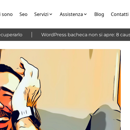
i sono
Seo
Servizi
Assistenza
Blog
Contatti
erarlo
WordPress bacheca non si apre: 8 cause e