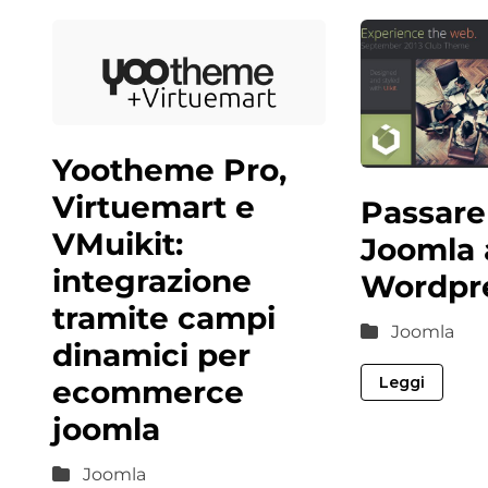
Yootheme Pro,
Virtuemart e
Passare
VMuikit:
Joomla 
integrazione
Wordpr
tramite campi
Joomla
dinamici per
Leggi
ecommerce
joomla
Joomla