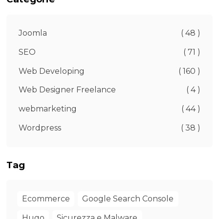
Joomla
( 48 )
SEO
( 71 )
Web Developing
( 160 )
Web Designer Freelance
( 4 )
webmarketing
( 44 )
Wordpress
( 38 )
Tag
Ecommerce
Google Search Console
Hugo
Sicurezza e Malware