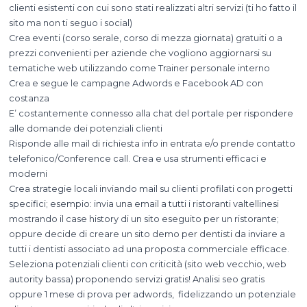
clienti esistenti con cui sono stati realizzati altri servizi (ti ho fatto il
sito ma non ti seguo i social)
Crea eventi (corso serale, corso di mezza giornata) gratuiti o a
prezzi convenienti per aziende che vogliono aggiornarsi su
tematiche web utilizzando come Trainer personale interno
Crea e segue le campagne Adwords e Facebook AD con
costanza
E’ costantemente connesso alla chat del portale per rispondere
alle domande dei potenziali clienti
Risponde alle mail di richiesta info in entrata e/o prende contatto
telefonico/Conference call. Crea e usa strumenti efficaci e
moderni
Crea strategie locali inviando mail su clienti profilati con progetti
specifici; esempio: invia una email a tutti i ristoranti valtellinesi
mostrando il case history di un sito eseguito per un ristorante;
oppure decide di creare un sito demo per dentisti da inviare a
tutti i dentisti associato ad una proposta commerciale efficace.
Seleziona potenziali clienti con criticità (sito web vecchio, web
autority bassa) proponendo servizi gratis! Analisi seo gratis
oppure 1 mese di prova per adwords, fidelizzando un potenziale