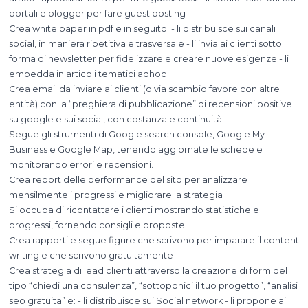
portali e blogger per fare guest posting
Crea white paper in pdf e in seguito: - li distribuisce sui canali
social, in maniera ripetitiva e trasversale - li invia ai clienti sotto
forma di newsletter per fidelizzare e creare nuove esigenze - li
embedda in articoli tematici adhoc
Crea email da inviare ai clienti (o via scambio favore con altre
entità) con la “preghiera di pubblicazione” di recensioni positive
su google e sui social, con costanza e continuità
Segue gli strumenti di Google search console, Google My
Business e Google Map, tenendo aggiornate le schede e
monitorando errori e recensioni.
Crea report delle performance del sito per analizzare
mensilmente i progressi e migliorare la strategia
Si occupa di ricontattare i clienti mostrando statistiche e
progressi, fornendo consigli e proposte
Crea rapporti e segue figure che scrivono per imparare il content
writing e che scrivono gratuitamente
Crea strategia di lead clienti attraverso la creazione di form del
tipo “chiedi una consulenza”, “sottoponici il tuo progetto”, “analisi
seo gratuita” e: - li distribuisce sui Social network - li propone ai