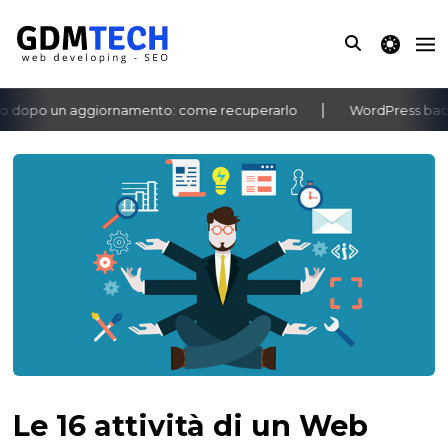
theme switche
dopo un aggiornamento: come recuperarlo
WordPress bacheca
‹
›
Le 16 attività di un Web