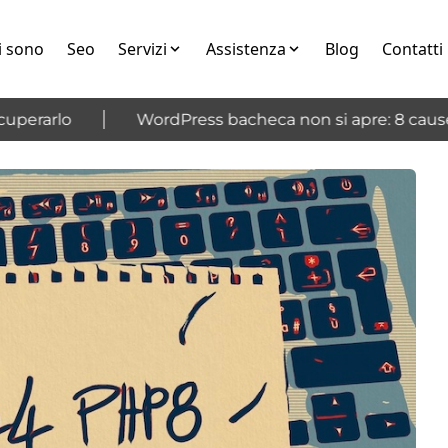
i sono
Seo
Servizi
Assistenza
Blog
Contatti
erarlo
WordPress bacheca non si apre: 8 cause e 