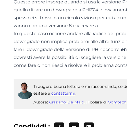
Questo errore insorge quando si usa la versione P
quello di fare un downgrade a PHP7.4 e ovviamente
spesso ci si trova in un circolo vizioso per cui al
vanno con una versione 8 e viceversa.
In qiuesto caso occorre andare alla radice del probl
downgrade non implica problemi alle altre funzion
fare il downgrade della versione di PHP occorre
en
dovresti avere la possibilità di scegliere la version
come fare o non riesci a risolvere il problema cont
Ti auguro buona lettura e mi raccomando, se do
esitare a
contattarmi
.
Autore:
Graziano De Maio
|
Titolare di
Gdmtech
Condividi :