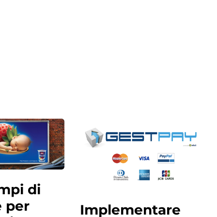
mpi di
e per
Implementare