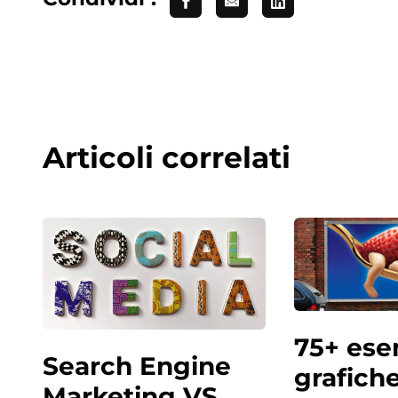
Articoli correlati
75+ ese
Search Engine
grafich
Marketing VS