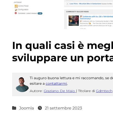
In quali casi è meg
sviluppare un port
Ti auguro buona lettura e mi raccomando, se do
esitare a
contattarmi
.
Autore:
Graziano De Maio
|
Titolare di
Gdmtech
Joomla
21 settembre 2023