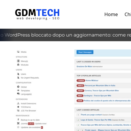
Home
Ch
 WordPress bloccato dopo un aggiornamento: come recu
‹