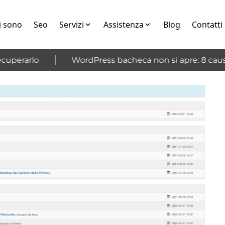
i sono
Seo
Servizi
Assistenza
Blog
Contatti
perarlo
WordPress bacheca non si apre: 8 cause 