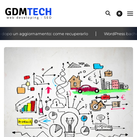
theme switche
opo un aggiornamento: come recuperarlo
WordPress bacheca n
‹
›