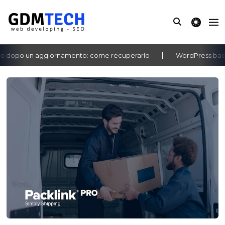
theme switche
dopo un aggiornamento: come recuperarlo
WordPress bacheca
‹
›