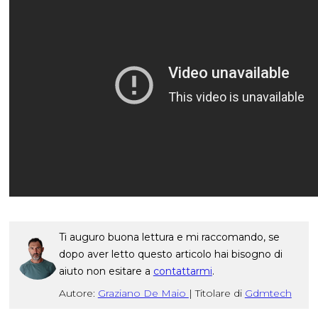
Ti auguro buona lettura e mi raccomando, se
dopo aver letto questo articolo hai bisogno di
aiuto non esitare a
contattarmi
.
Autore:
Graziano De Maio
|
Titolare di
Gdmtech