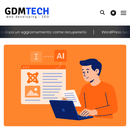
theme switche
 dopo un aggiornamento: come recuperarlo
WordPress bacheca 
‹
›