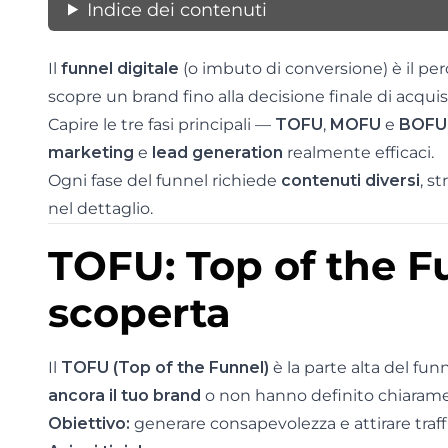
Indice dei contenuti
Il
funnel digitale
(o imbuto di conversione) è il p
scopre un brand fino alla decisione finale di acquis
Capire le tre fasi principali —
TOFU
,
MOFU
e
BOFU
marketing
e
lead generation
realmente efficaci.
Ogni fase del funnel richiede
contenuti diversi
, s
nel dettaglio.
TOFU: Top of the Fu
scoperta
Il
TOFU (Top of the Funnel)
è la parte alta del fun
ancora il tuo brand
o non hanno definito chiaramen
Obiettivo:
generare consapevolezza e attirare traffi