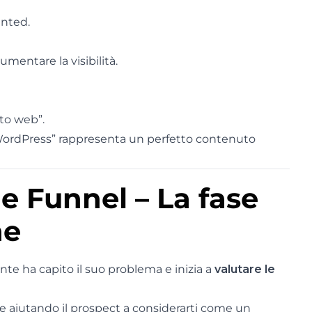
ented.
mentare la visibilità.
ito web”.
o WordPress” rappresenta un perfetto contenuto
e Funnel – La fase
ne
tente ha capito il suo problema e inizia a
valutare le
 aiutando il prospect a considerarti come un