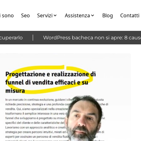
i sono
Seo
Servizi
Assistenza
Blog
Contatti
perarlo
WordPress bacheca non si apre: 8 cause e