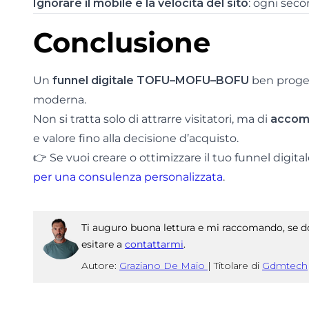
Ignorare il mobile e la velocità del sito
: ogni seco
Conclusione
Un
funnel digitale TOFU–MOFU–BOFU
ben progett
moderna.
Non si tratta solo di attrarre visitatori, ma di
accomp
e valore fino alla decisione d’acquisto.
👉 Se vuoi creare o ottimizzare il tuo funnel digita
per una consulenza personalizzata
.
Ti auguro buona lettura e mi raccomando, se do
esitare a
contattarmi
.
Autore:
Graziano De Maio
|
Titolare di
Gdmtech