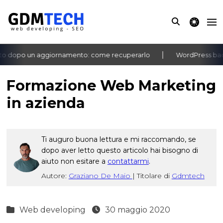
theme switche
to dopo un aggiornamento: come recuperarlo
WordPress bach
‹
›
Formazione Web Marketing
in azienda
Ti auguro buona lettura e mi raccomando, se
dopo aver letto questo articolo hai bisogno di
aiuto non esitare a
contattarmi
.
Autore:
Graziano De Maio
|
Titolare di
Gdmtech
Web developing
30 maggio 2020