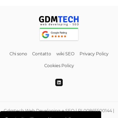
Chi sono
Contatto
wiki SEO
Privacy Policy
Cookies Policy
Gdmtech Web Developing e SEO | PI 00865500144 |
CF DMEGZN73A10F205M