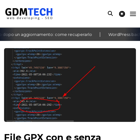
theme switche
dopo un aggiornamento: come recuperarlo
WordPress bacheca 
‹
›
File GPX con e senza