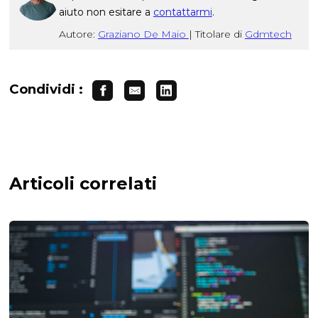
aiuto non esitare a
contattarmi
.
Autore:
Graziano De Maio
|
Titolare di
Gdmtech
Condividi :
Articoli correlati