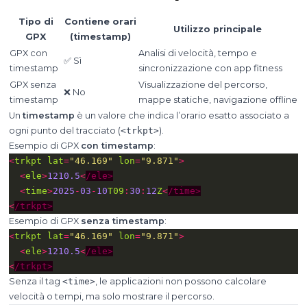
Tipo di
Contiene orari
Utilizzo principale
GPX
(timestamp)
GPX con
Analisi di velocità, tempo e
✅ Sì
timestamp
sincronizzazione con app fitness
GPX senza
Visualizzazione del percorso,
❌ No
timestamp
mappe statiche, navigazione offline
Un
timestamp
è un valore che indica l’orario esatto associato a
ogni punto del tracciato (
<trkpt>
).
Esempio di GPX
con timestamp
:
<
trkpt
lat
=
"46.169"
lon
=
"9.871"
>
<
ele
>
1210.5
<
/ele>
<
time
>
2025
-
03
-
10
T09
:
30
:
12
Z
<
/time>
<
/trkpt>
Esempio di GPX
senza timestamp
:
<
trkpt
lat
=
"46.169"
lon
=
"9.871"
>
<
ele
>
1210.5
<
/ele>
<
/trkpt>
Senza il tag
<time>
, le applicazioni non possono calcolare
velocità o tempi, ma solo mostrare il percorso.