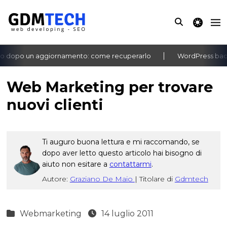
theme switche
 dopo un aggiornamento: come recuperarlo
WordPress bachec
‹
›
Web Marketing per trovare
nuovi clienti
Ti auguro buona lettura e mi raccomando, se
dopo aver letto questo articolo hai bisogno di
aiuto non esitare a
contattarmi
.
Autore:
Graziano De Maio
|
Titolare di
Gdmtech
Webmarketing
14 luglio 2011