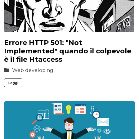
Errore HTTP 501: "Not
Implemented" quando il colpevole
è il file Htaccess
Web developing
Leggi