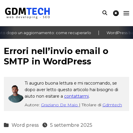
theme switche
to dopo un aggiornamento: come recuperarlo
WordPress bache
‹
›
Errori nell’invio email o
SMTP in WordPress
Ti auguro buona lettura e mi raccomando, se
dopo aver letto questo articolo hai bisogno di
aiuto non esitare a
contattarmi
.
Autore:
Graziano De Maio
|
Titolare di
Gdmtech
Word press
5 settembre 2025