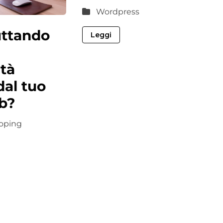
Wordpress
uttando
Leggi
ità
dal tuo
b?
oping