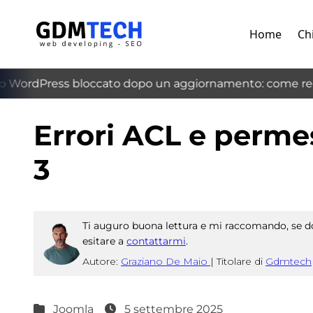
Home
Ch
 WordPress bloccato dopo un aggiornamento: come recu
‹
Errori ACL e permes
3
Ti auguro buona lettura e mi raccomando, se do
esitare a
contattarmi
.
Autore:
Graziano De Maio
|
Titolare di
Gdmtech
Joomla
5 settembre 2025