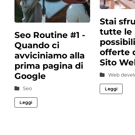
Stai sfr
tutte le
Seo Routine #1 -
possibil
Quando ci
offerte 
avviciniamo alla
Sito We
prima pagina di
Google
Web devel
Seo
Leggi
Leggi