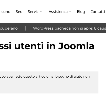
i sono
Seo
Servizi
Assistenza
Blog
Contatti
perarlo
WordPress bacheca non si apre: 8 cause 
si utenti in Joomla
po aver letto questo articolo hai bisogno di aiuto non