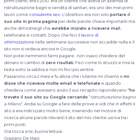
primi clienti, era il 2010, era un cliente che aveva un’azienda di
ristrutturazione bagni e vendita di sanitari, era uno dei miei primi
lavori come
consulente seo
. L’obiettivo era non solo
portare il
suo sito in prima pagina
per delle parole chiave importanti ma
anche dimostrargli che
avrebbe iniziato a ricevere mail
,
telefonate e contatti. Dopo che feci il
lavoro di
ottimizzazione
nelle settimane successive non accadde nulla e il
sito non si vedeva ancora in Google.
Non potei nemmeno farmi pagare…non osavo chiedere del
denaro in cambio di
zero risultati.
Feci come lo struzzo e misi la
testa sotto la sabbia e non mi feci più sentire.
Passarono circa 2 mesi e fu allora che i lcliente mi chiamò e
mi
disse che riceveva molte email e telefonate
e quando
chiedeva come avessero avuto il suo recapito rispondevano
“ho
trovato il suo sito su Google cercando
“
ristrutturazione bagno
a Milano
”. Andai su Google a fare delle prove e vidi che in effetti il
sito si era indicizzato molto bene, inserendo nel motore di
ricerca alcune parole rilevanti il sito del mio cliente usciva tra i
primi posti.
Ora tocca a te, buona lettura.
Graziano De Maio