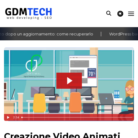
theme switche
o dopo un aggiornamento: come recuperarlo
WordPress bache
‹
›
Creazione Video Animati