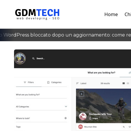
Home
Ch
WordPress bloccato dopo un aggiornamento: come recu
‹