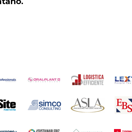
atano.