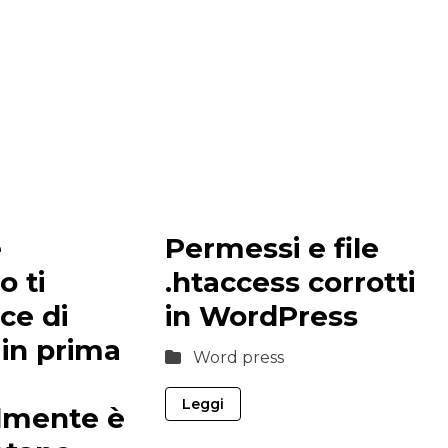
e
Permessi e file
o ti
.htaccess corrotti
ce di
in WordPress
 in prima
Word press
Leggi
lmente è