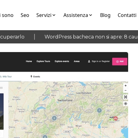
i sono
Seo
Servizi
Assistenza
Blog
Contatti
perarlo
WordPress bacheca non si apre: 8 cause 