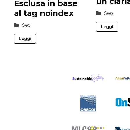
un ciarl
Esclusa in base
al tag noindex
Seo
Seo
Leggi
Leggi