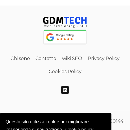
Chi sono
Contatto
wiki SEO
Privacy Policy
Cookies Policy
Gdmtech Web Developing e SEO | PI 00865500144 |
Questo sito utilizza cookie per migliorare
CF DMEGZN73A10F205M
l’esperienza di navigazione.
Cookie policy