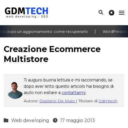
theme switche
to dopo un aggiornamento: come recuperarlo
WordPress bach
‹
›
Creazione Ecommerce
Multistore
Ti auguro buona lettura e mi raccomando, se
dopo aver letto questo articolo hai bisogno di
aiuto non esitare a
contattarmi
.
Autore:
Graziano De Maio
|
Titolare di
Gdmtech
Web developing
17 maggio 2013