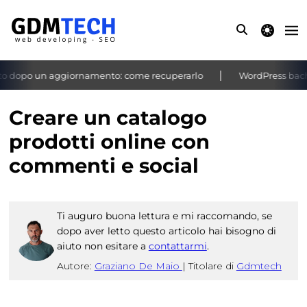
theme switche
 dopo un aggiornamento: come recuperarlo
WordPress bacheca 
‹
›
Creare un catalogo
prodotti online con
commenti e social
Ti auguro buona lettura e mi raccomando, se
dopo aver letto questo articolo hai bisogno di
aiuto non esitare a
contattarmi
.
Autore:
Graziano De Maio
|
Titolare di
Gdmtech