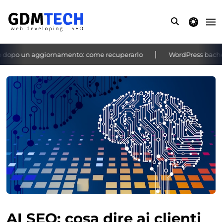
theme switche
dopo un aggiornamento: come recuperarlo
WordPress bacheca n
‹
›
AI SEO: cosa dire ai clienti