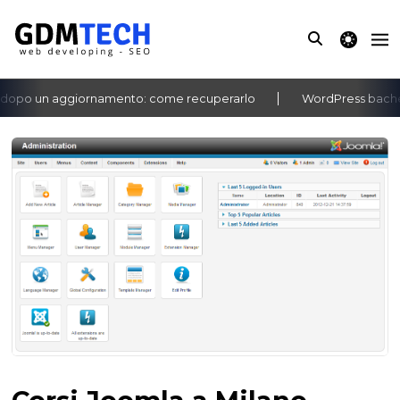
theme switche
opo un aggiornamento: come recuperarlo
WordPress bacheca 
‹
›