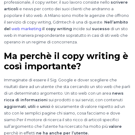
professionale, il copy writer; il suo lavoro consiste nello
scrivere
articoli
e news per conto dei suoi clienti che andranno a
popolare il sito web. A Milano sono molte le agenzie che offrono
il servizio di copy writing, Gdmtech è una di queste.
Nell’ambito
del
web marketing
il copy writing
incide sul
sucesso
di un sito
web in maniera preponderante sopratutto in casi di siti web che
operano in un regime di concorrenza.
Ma perchè il copy writing è
così importante?
Immaginate di essere il Sig. Google e dover scegliere che
risultati dare ad un utente che sta cercando un sito web che parli
di un determinato argomento. Un sito web con un area
news
ricca di informazioni
sui prodotti o sui servizi, con contenuti
aggiornati
,
utili
e
unici
è sicuramente di valore rispetto ad un
sito con le semplici pagine chi siamo, cosa facciamo e dove
siamo.Per il motore di ricerca il sito ricco di articoli specifici
sull’argomento che l’utente ha ricercato ha molto più
valore
perchè in effetti
ne ha anche per l’utente.