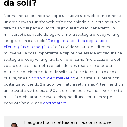
da soli?
Normalmente quando sviluppo un nuovo sito web o implemento
un’area news su un sito web esistente chiedo al cliente se vuole
fare da solo la parte di scrittura (in questo caso viene fatto un
minicorso) o se vuole delegare a me la strategia di copy writing.
Leggete il mio articolo “
Delegare la scrittura degli articoli al
cliente, giusto o sbagliato?
” e fatevi da soli un idea di come
muovervi. La cosa importante è capire che essere efficaci in una
strategia di copy writing farà la differenza nell’indicizzazione del
vostro sito e quindi nella vendita dei vostri servizi o prodotti
online. Se decidete di fare da soli studiate e fatevi una piccola
cultura, fate un
corso di web marketing
e iniziate a lavorare con
costanza scrivendo 2 articoli ben fatti a settimana. Al temine di un
anno avrete scritto più di 80 articoli che porteranno al vostro sito
migliaia di visitatori. Se avete bisogno di una consulenza per il
copy writing a Milano
contattatemi
.
Ti auguro buona lettura e mi raccomando, se