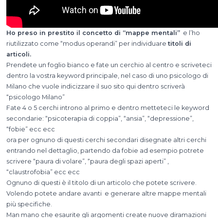
Ho preso in prestito il concetto di “mappe mentali”
e l’ho
riutilizzato come “modus operandi” per individuare
titoli di
articoli.
Prendete un foglio bianco e fate un cerchio al centro e scriveteci
dentro la vostra keyword principale, nel caso di uno psicologo di
Milano che vuole indicizzare il suo sito qui dentro scriverà
“psicologo Milano”
Fate 4 o 5 cerchi introno al primo e dentro metteteci le keyword
secondarie: “psicoterapia di coppia”, “ansia”, “depressione”,
“fobie” ecc ecc
ora per ognuno di questi cerchi secondari disegnate altri cerchi
entrando nel dettaglio, partendo da fobie ad esempio potrete
scrivere “paura di volare”, “paura degli spazi aperti” ,
“claustrofobia” ecc ecc
Ognuno di questi è il titolo di un articolo che potete scrivere.
Volendo potete andare avanti e generare altre mappe mentali
più specifiche.
Man mano che esaurite gli argomenti create nuove diramazioni