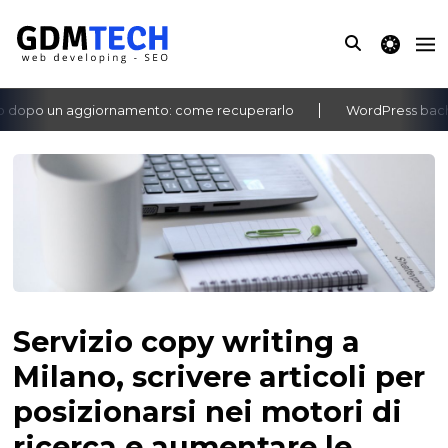
theme switche
opo un aggiornamento: come recuperarlo
WordPress bacheca 
‹
›
Servizio copy writing a
Milano, scrivere articoli per
posizionarsi nei motori di
ricerca e aumentare le