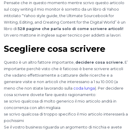
Pensate che in questo momento mentre scrivo questo articolo
sul copy writing il mio monitor è sorretto da un libro di Yahoo
intitolato “Yahoo style guide, the Ultimate Sourcebook for
Writing, Editing, and Creating Content for the Digital World” è un
libro di
528 pagine che parla solo di come scrivere articoli!
Un vero mattone in inglese super tecnico per addetti ai lavori.
Scegliere cosa scrivere
Questo è un altro fattore importante,
decidere cosa scrivere.
E’
importante perchè visto che è faticoso è bene scrivere articoli
che vadano effettivamente a catturare delle ricerche e a
generare visite e non articoli che interessano a 1 su 10.000 (a
meno che non stiate lavorando sulla
coda lunga
). Per decidere
cosa scrivere dovete fare questo ragionamento:
se scrivo qualcosa di molto generico il mio articolo andrà in
concorrenza con altri migliaia
se scrivo qualcosa di troppo specifico il mio articolo interesserà a
pochissimi
Se il vostro business riguarda un argomento di nicchia e avete