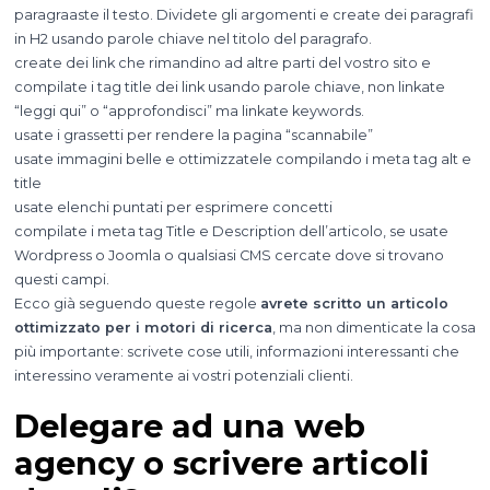
paragraaste il testo. Dividete gli argomenti e create dei paragrafi
in H2 usando parole chiave nel titolo del paragrafo.
create dei link che rimandino ad altre parti del vostro sito e
compilate i tag title dei link usando parole chiave, non linkate
“leggi qui” o “approfondisci” ma linkate keywords.
usate i grassetti per rendere la pagina “scannabile”
usate immagini belle e ottimizzatele compilando i meta tag alt e
title
usate elenchi puntati per esprimere concetti
compilate i meta tag Title e Description dell’articolo, se usate
Wordpress o Joomla o qualsiasi CMS cercate dove si trovano
questi campi.
Ecco già seguendo queste regole
avrete scritto un articolo
ottimizzato per i motori di ricerca
, ma non dimenticate la cosa
più importante: scrivete cose utili, informazioni interessanti che
interessino veramente ai vostri potenziali clienti.
Delegare ad una web
agency o scrivere articoli