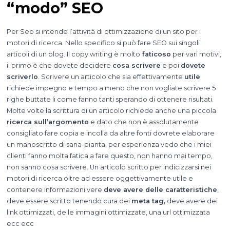
“modo” SEO
Per Seo si intende l’attività di ottimizzazione di un sito per i
motori di ricerca. Nello specifico si può fare SEO sui singoli
articoli di un blog. Il copy writing è molto
faticoso
per vari motivi,
il primo è che dovete decidere
cosa scrivere
e poi
dovete
scriverlo
. Scrivere un articolo che sia effettivamente
utile
richiede impegno e tempo a meno che non vogliate scrivere 5
righe buttate li come fanno tanti sperando di ottenere risultati.
Molte volte la scrittura di un articolo richiede anche una piccola
ricerca sull’argomento
e dato che non è assolutamente
consigliato fare copia e incolla da altre fonti dovrete elaborare
un manoscritto di sana-pianta, per esperienza vedo che i miei
clienti fanno molta fatica a fare questo, non hanno mai tempo,
non sanno cosa scrivere. Un articolo scritto per indicizzarsi nei
motori di ricerca oltre ad essere oggettivamente utile e
contenere informazioni vere
deve avere delle caratteristiche
,
deve essere scritto tenendo cura dei
meta tag,
deve avere dei
link ottimizzati, delle immagini ottimizzate, una url ottimizzata
ecc ecc