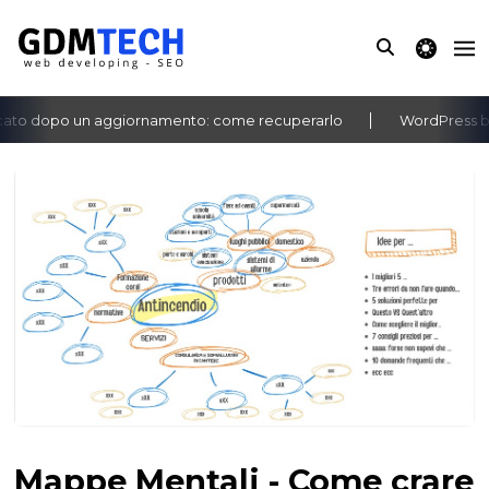
theme switche
o dopo un aggiornamento: come recuperarlo
WordPress bache
‹
›
Mappe Mentali - Come crare