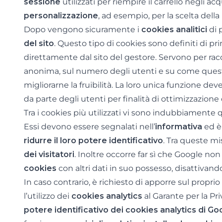
sessione
utilizzati per riempire il carrello negli acq
personalizzazione
, ad esempio, per la scelta della
Dopo vengono sicuramente i
cookies analitici
di 
del sito
. Questo tipo di cookies sono definiti di pr
direttamente dal sito del gestore. Servono per rac
anonima, sul numero degli utenti e su come questi v
migliorarne la fruibilità. La loro unica funzione dev
da parte degli utenti per finalità di ottimizzazione
Tra i cookies più utilizzati vi sono indubbiamente qu
Essi devono essere segnalati nell’
informativa
ed è
ridurre il loro potere identificativo
. Tra queste mis
dei visitatori
. Inoltre occorre far sì che Google non 
cookies
con altri dati in suo possesso, disattivand
In caso contrario, è richiesto di apporre sul proprio 
l’utilizzo dei
cookies analytics
al Garante per la Pri
potere identificativo dei cookies analytics di Go