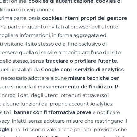
uisti online,
cookies di autenticazione
,
cookies di
 lingua di navigazione).
prima parte, ossia
cookies interni propri del gestore
ima parte in quanto invitati al browser dell’utente
cogliere informazioni, in forma aggregata ed
isitano il sito stesso ed al fine esclusivo di
e essere quella di servire a monitorare l’uso del sito
 dello stesso, senza
tracciare o profilare l’utente
.
elli installati da
Google con il servizio di analytics
.
 necessario adottare alcune
misure tecniche per
ure si ricorda il
mascheramento dell’indirizzo IP
incroci i dati degli utenti ottenuti attraverso i
o alcune funzioni dal proprio account Analytics.
sito il
banner con l’informativa breve
e notificare
vacy. Infatti, senza adottare misure che restringano il
ogle
(ma il discorso vale anche per altri providers che