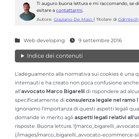
Ti auguro buona lettura e mi raccomando, se do
esitare a
contattarmi
.
Autore:
Graziano De Maio
|
Titolare di
Gdmtech
Web developing
9 settembre 2016
Indice dei contenuti
L’adeguamento alla normativa sui cookies è una q
internauti e ha creato non poca confusione anche t
all’
avvocato Marco Bigarelli
di rispondere ad alcu
specificatamente di
consulenza legale nel ramo I
ignoriamo l’importanza di questi aspetti legali qua
domande in merito agli
aspetti legali relativi all
risposte. Buona lettura. ![marco_bigarelli_avvoca
(/images/marco_bigarelli_avvocato-ecommerce-si