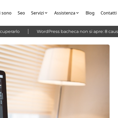
i sono
Seo
Servizi
Assistenza
Blog
Contatti
erarlo
WordPress bacheca non si apre: 8 cause e 