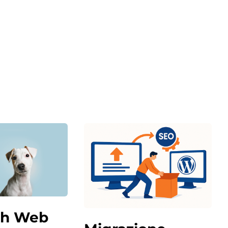
h Web