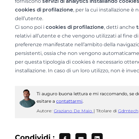
forniscono
servizi di analytics installando cookie
cookies di profilazione
, per la cui installazione è
dell’utente.
Ci sono poi i
cookies di profilazione
, detti anche
t
relativi all’utente e che vengono utilizzati al fine d
preferenze manifestate nell’ambito della navigazio
persistenti, ossia che non vengono automaticamen
per questa tipologia di cookies è necessario ottene
installazione. In caso di un loro utilizzo, non è inv
Ti auguro buona lettura e mi raccomando, se do
esitare a
contattarmi
.
Autore:
Graziano De Maio
|
Titolare di
Gdmtech
Condividi :