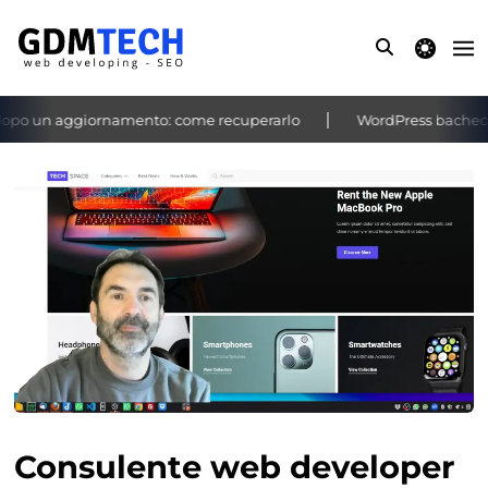
theme switche
po un aggiornamento: come recuperarlo
WordPress bacheca no
‹
›
Consulente web developer