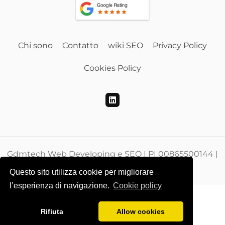
Chi sono
Contatto
wiki SEO
Privacy Policy
Cookies Policy
Gdmtech Web Developing e SEO | PI 00865500144 |
CF DMEGZN73A10F205M
Questo sito utilizza cookie per migliorare
l’esperienza di navigazione.
Cookie policy
Rifiuta
Allow cookies