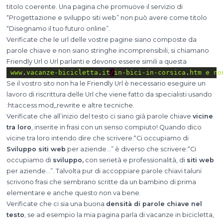
titolo coerente. Una pagina che promuove il servizio di
“Progettazione e sviluppo siti web” non può avere come titolo
“Disegnamo il tuo futuro online”.
Verificate che le url delle vostre pagine siano composte da
parole chiave e non siano stringhe incomprensibili, si chiamano
Friendly Url o Url parlanti e devono essere simili a questa
www
.
vacanze-bicicletta
.
it
/
in-bici-in-corsica
.
htm
e
no
Se il vostro sito non ha le Friendly Url è necessario eseguire un
lavoro di riscrittura delle Url che viene fatto da specialisti usando
:htaccess mod_rewrite e altre tecniche.
Verificate che all’inizio del testo ci siano già parole chiave
vicine
tra loro
, inserite in frasi con un senso compiuto! Quando dico
vicine tra loro intendo dire che scrivere:“Ci occupiamo di
Sviluppo siti web
per aziende…” è diverso che scrivere:“Ci
occupiamo di
sviluppo,
con serietà e professionalità, di
siti web
per aziende…”. Talvolta pur di accoppiare parole chiavi taluni
scrivono frasi che sembrano scritte da un bambino di prima
elementare e anche questo non va bene.
Verificate che ci sia una buona
densità di parole chiave nel
testo
, se ad esempio la mia pagina parla di vacanze in bicicletta,