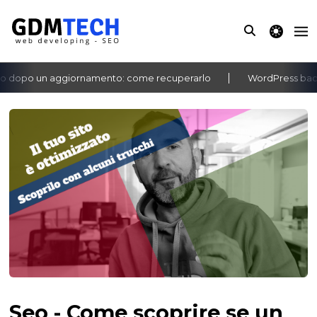
theme switche
dopo un aggiornamento: come recuperarlo
WordPress bacheca 
‹
›
Seo - Come scoprire se un