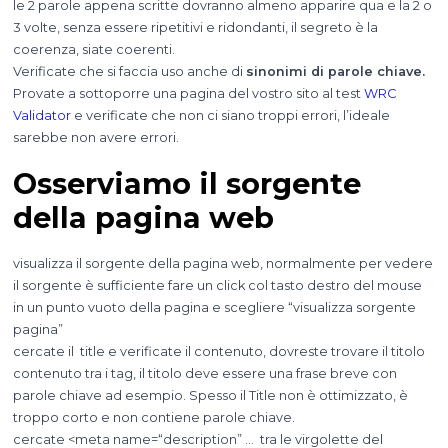
le 2 parole appena scritte dovranno almeno apparire qua e la 2 o
3 volte, senza essere ripetitivi e ridondanti, il segreto è la
coerenza, siate coerenti.
Verificate che si faccia uso anche di
sinonimi di parole chiave.
Provate a sottoporre una pagina del vostro sito al test
WRC
Validator
e verificate che non ci siano troppi errori, l’ideale
sarebbe non avere errori.
Osserviamo il sorgente
della pagina web
visualizza il sorgente della pagina web, normalmente per vedere
il sorgente è sufficiente fare un click col tasto destro del mouse
in un punto vuoto della pagina e scegliere “visualizza sorgente
pagina”
cercate il title e verificate il contenuto, dovreste trovare il titolo
contenuto tra i tag
, il titolo deve essere una frase breve con
parole chiave ad esempio
. Spesso il Title non è ottimizzato, è
troppo corto e non contiene parole chiave.
cercate <meta name=“description” … tra le virgolette del