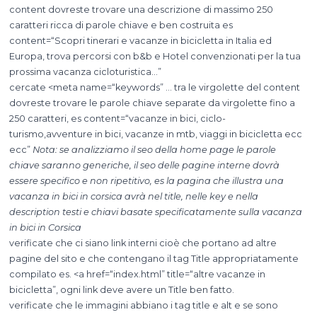
content dovreste trovare una descrizione di massimo 250
caratteri ricca di parole chiave e ben costruita es
content=“Scopri tinerari e vacanze in bicicletta in Italia ed
Europa, trova percorsi con b&b e Hotel convenzionati per la tua
prossima vacanza cicloturistica…”
cercate <meta name=“keywords” … tra le virgolette del content
dovreste trovare le parole chiave separate da virgolette fino a
250 caratteri, es content=“vacanze in bici, ciclo-
turismo,avventure in bici, vacanze in mtb, viaggi in bicicletta ecc
ecc”
Nota: se analizziamo il seo della home page le parole
chiave saranno generiche, il seo delle pagine interne dovrà
essere specifico e non ripetitivo, es la pagina che illustra una
vacanza in bici in corsica avrà nel title, nelle key e nella
description testi e chiavi basate specificatamente sulla vacanza
in bici in Corsica
verificate che ci siano link interni cioè che portano ad altre
pagine del sito e che contengano il tag Title appropriatamente
compilato es. <a href=“index.html” title=“altre vacanze in
bicicletta”, ogni link deve avere un Title ben fatto.
verificate che le immagini abbiano i tag title e alt e se sono