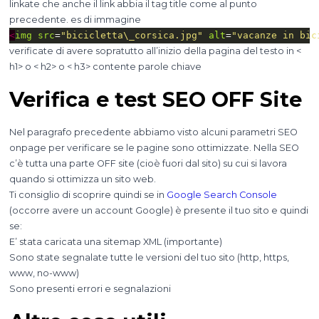
linkate che anche il link abbia il tag title come al punto
precedente. es di immagine
<
img
src
=
"bicicletta\_corsica.jpg"
alt
=
"vacanze in bic
verificate di avere sopratutto all’inizio della pagina del testo in <
h1> o < h2> o < h3> contente parole chiave
Verifica e test SEO OFF Site
Nel paragrafo precedente abbiamo visto alcuni parametri SEO
onpage per verificare se le pagine sono ottimizzate. Nella SEO
c’è tutta una parte OFF site (cioè fuori dal sito) su cui si lavora
quando si ottimizza un sito web.
Ti consiglio di scoprire quindi se in
Google Search Console
(occorre avere un account Google) è presente il tuo sito e quindi
se:
E’ stata caricata una sitemap XML (importante)
Sono state segnalate tutte le versioni del tuo sito (http, https,
www, no-www)
Sono presenti errori e segnalazioni