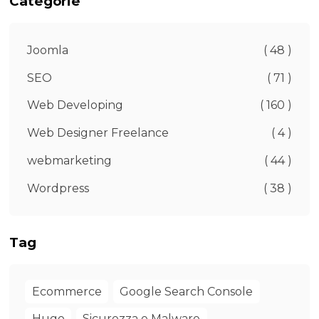
Categorie
Joomla
( 48 )
SEO
( 71 )
Web Developing
( 160 )
Web Designer Freelance
( 4 )
webmarketing
( 44 )
Wordpress
( 38 )
Tag
Ecommerce
Google Search Console
Hugo
Sicurezza e Malware