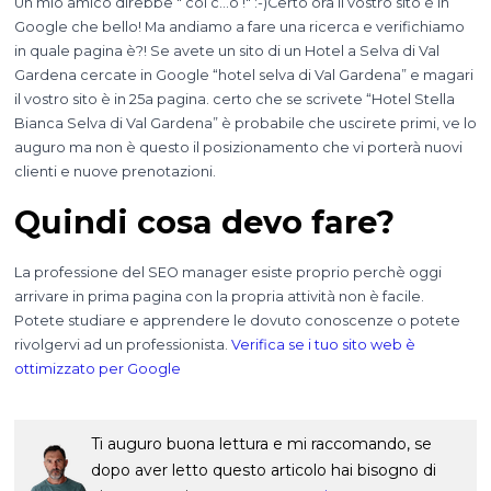
Un mio amico direbbe " col c…o !" :-)Certo ora il vostro sito è in
Google che bello! Ma andiamo a fare una ricerca e verifichiamo
in quale pagina è?! Se avete un sito di un Hotel a Selva di Val
Gardena cercate in Google “hotel selva di Val Gardena” e magari
il vostro sito è in 25a pagina. certo che se scrivete “Hotel Stella
Bianca Selva di Val Gardena” è probabile che uscirete primi, ve lo
auguro ma non è questo il posizionamento che vi porterà nuovi
clienti e nuove prenotazioni.
Quindi cosa devo fare?
La professione del SEO manager esiste proprio perchè oggi
arrivare in prima pagina con la propria attività non è facile.
Potete studiare e apprendere le dovuto conoscenze o potete
rivolgervi ad un professionista.
Verifica se i tuo sito web è
ottimizzato per Google
Ti auguro buona lettura e mi raccomando, se
dopo aver letto questo articolo hai bisogno di