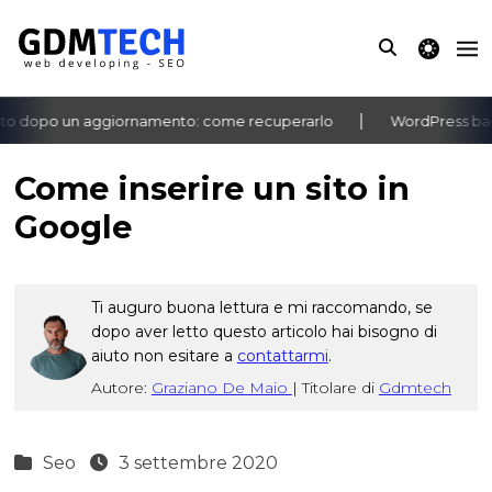
theme switche
o dopo un aggiornamento: come recuperarlo
WordPress bache
‹
›
Come inserire un sito in
Google
Ti auguro buona lettura e mi raccomando, se
dopo aver letto questo articolo hai bisogno di
aiuto non esitare a
contattarmi
.
Autore:
Graziano De Maio
|
Titolare di
Gdmtech
Seo
3 settembre 2020