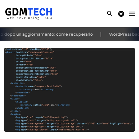
theme switche
 dopo un aggiornamento: come recuperarlo
WordPress bachec
‹
›