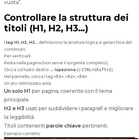
vuota”.
Controllare la struttura dei
titoli (H1, H2, H3…)
I
tag H1, H2, H3…
definiscono la struttura logica e gerarchica del
contenuto.
Per verificarli:
Resta nella pagina (non serve il sorgente completo).
Clicca col tasto destro →
Ispeziona
(o
CTRL+Shift+I
).
Nel pannello, cerca i tag
<h1>
,
<h2>
,
<h3>
.
Un sito ottimizzato avrà:
Un solo H1
per pagina, coerente con il tema
principale.
H2 e H3
usati per suddividere i paragrafi e migliorare
la leggibilità.
Titoli contenenti
parole chiave
pertinenti.
Esempio corretto: