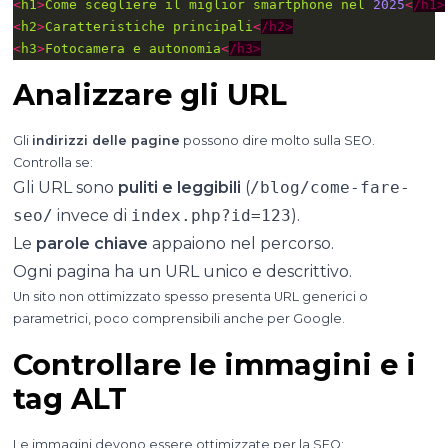
<
h1
>
Come
scegliere
il
miglior
smartphone
nel
2025
<
/h1>
<
h2
>
Caratteristiche
principali
<
/h2>
<
h3
>
Fotocamera
e
autonomia
<
/h3>
Analizzare gli URL
Gli
indirizzi delle pagine
possono dire molto sulla SEO.
Controlla se:
Gli URL sono
puliti e leggibili
(
/blog/come-fare-
seo/
invece di
index.php?id=123
).
Le
parole chiave
appaiono nel percorso.
Ogni pagina ha un URL unico e descrittivo.
Un sito non ottimizzato spesso presenta URL generici o
parametrici, poco comprensibili anche per Google.
Controllare le immagini e i
tag ALT
Le immagini devono essere ottimizzate per la SEO: