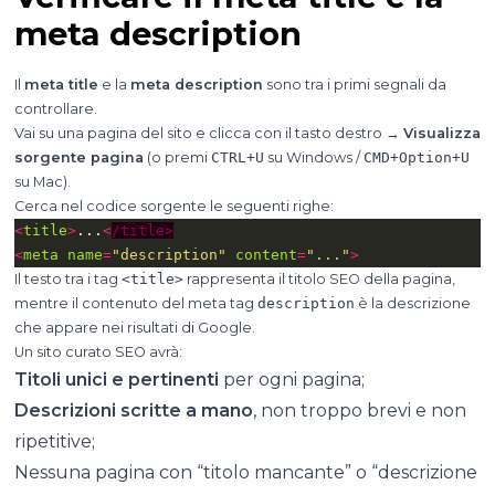
meta description
Il
meta title
e la
meta description
sono tra i primi segnali da
controllare.
Vai su una pagina del sito e clicca con il tasto destro →
Visualizza
sorgente pagina
(o premi
CTRL+U
su Windows /
CMD+Option+U
su Mac).
Cerca nel codice sorgente le seguenti righe:
<
title
>
...
<
/title>
<
meta
name
=
"description"
content
=
"..."
>
Il testo tra i tag
<title>
rappresenta il titolo SEO della pagina,
mentre il contenuto del meta tag
description
è la descrizione
che appare nei risultati di Google.
Un sito curato SEO avrà:
Titoli unici e pertinenti
per ogni pagina;
Descrizioni scritte a mano
, non troppo brevi e non
ripetitive;
Nessuna pagina con “titolo mancante” o “descrizione