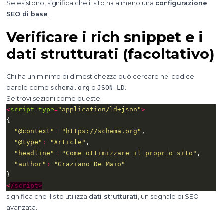
Se esistono, significa che il sito ha almeno una
configurazione
SEO di base
.
Verificare i rich snippet e i
dati strutturati (facoltativo)
Chi ha un minimo di dimestichezza può cercare nel codice
parole come
schema.org
o
JSON-LD
.
Se trovi sezioni come queste:
<
script
type
=
"application/ld+json"
>
"@context"
:
"https://schema.org"
"@type"
:
"Article"
"headline"
:
"Come ottimizzare il proprio sito"
"author"
:
"Graziano De Maio"
<
/script>
significa che il sito utilizza
dati strutturati
, un segnale di SEO
avanzata.