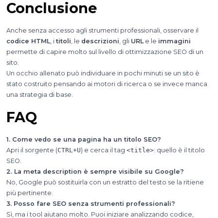
Conclusione
Anche senza accesso agli strumenti professionali, osservare il
codice HTML
, i
titoli
, le
descrizioni
, gli
URL
e le
immagini
permette di capire molto sul livello di ottimizzazione SEO di un
sito.
Un occhio allenato può individuare in pochi minuti se un sito è
stato costruito pensando ai motori di ricerca o se invece manca
una strategia di base.
FAQ
1. Come vedo se una pagina ha un titolo SEO?
Apri il sorgente (
CTRL+U
) e cerca il tag
<title>
: quello è il titolo
SEO.
2. La meta description è sempre visibile su Google?
No, Google può sostituirla con un estratto del testo se la ritiene
più pertinente.
3. Posso fare SEO senza strumenti professionali?
Sì, ma i tool aiutano molto. Puoi iniziare analizzando codice,