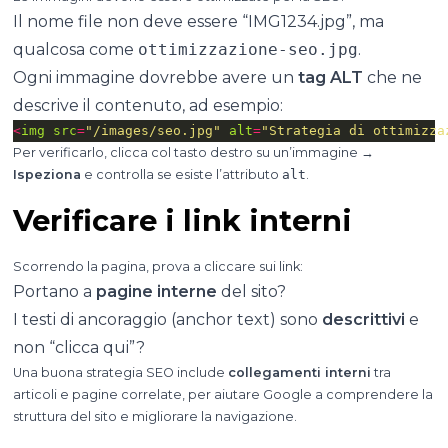
Il nome file non deve essere “IMG1234.jpg”, ma
qualcosa come
ottimizzazione-seo.jpg
.
Ogni immagine dovrebbe avere un
tag ALT
che ne
descrive il contenuto, ad esempio:
<
img
src
=
"/images/seo.jpg"
alt
=
"Strategia di ottimizza
Per verificarlo, clicca col tasto destro su un’immagine →
Ispeziona
e controlla se esiste l’attributo
alt
.
Verificare i link interni
Scorrendo la pagina, prova a cliccare sui link:
Portano a
pagine interne
del sito?
I testi di ancoraggio (anchor text) sono
descrittivi
e
non “clicca qui”?
Una buona strategia SEO include
collegamenti interni
tra
articoli e pagine correlate, per aiutare Google a comprendere la
struttura del sito e migliorare la navigazione.