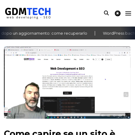
theme switche
po un aggiornamento: come recuperarlo
WordPress bacheca n
‹
›
Come capire se un sito è