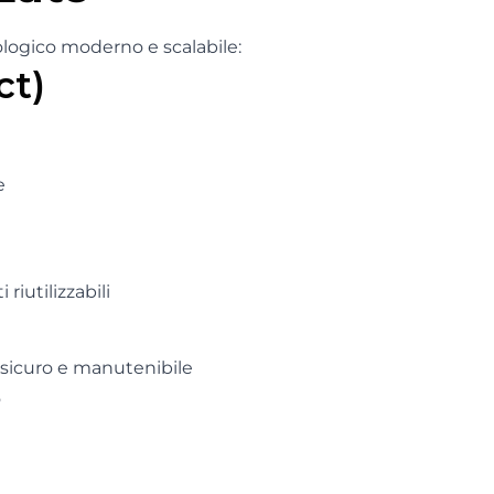
ologico moderno e scalabile:
ct)
e
iutilizzabili
ù sicuro e manutenibile
o