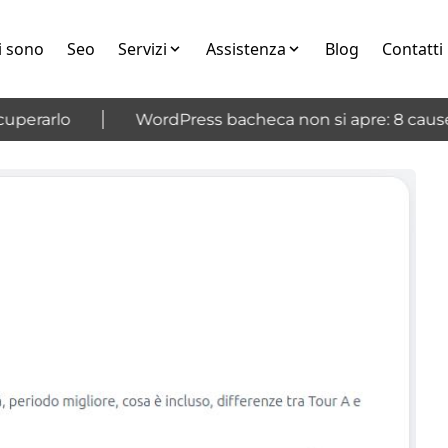
i sono
Seo
Servizi
Assistenza
Blog
Contatti
erarlo
WordPress bacheca non si apre: 8 cause e