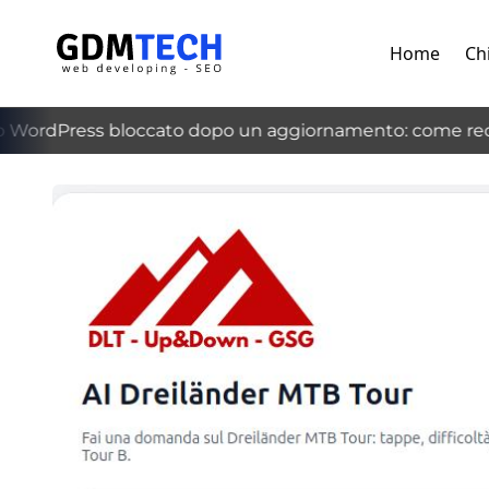
Home
Ch
WordPress bloccato dopo un aggiornamento: come recup
‹