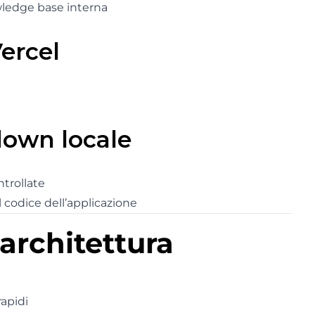
wledge base interna
Vercel
own locale
trollate
 codice dell’applicazione
architettura
apidi