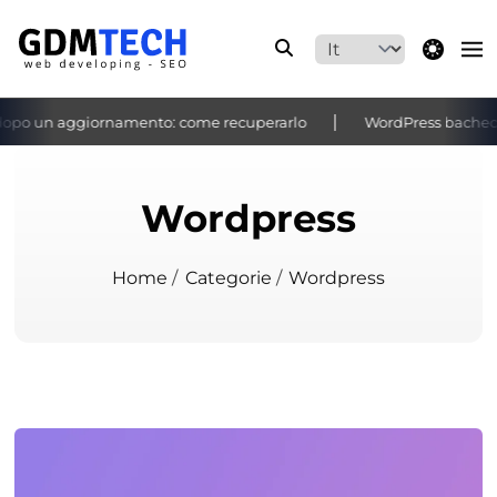
theme switche
po un aggiornamento: come recuperarlo
WordPress bacheca no
‹
›
Wordpress
Home
/
Categorie
/
Wordpress